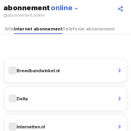
abonnement
online
Alles
@
abonnement.online
Alle
Internet abonnement
Telefonie abonnement
Breedbandwinkel.nl
Delta
Internetten.nl