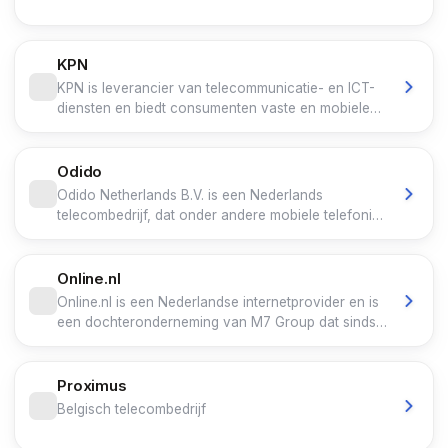
KPN
KPN is leverancier van telecommunicatie- en ICT-
diensten en biedt consumenten vaste en mobiele
telefonie, internet en televisie. Voor zakelijke
klanten verzorgt KPN complete telecommunicatie-
en ICT-oplossingen. KPN biedt wereldwijd
Odido
wholesale-netwerkdiensten aan andere operators.
Odido Netherlands B.V. is een Nederlands
telecombedrijf, dat onder andere mobiele telefonie,
vast internet en televisie levert, aan zowel
consumenten als de zakelijke markt. Op het gebied
van mobiele telefonie is Odido de grootste
Online.nl
aanbieder in Nederland. Naast het hoofdmerk
Online.nl is een Nederlandse internetprovider en is
Odido voert het bedrijf ook nog activiteiten uit
een dochteronderneming van M7 Group dat sinds
onder de merknamen Simpel en Ben.
september 2019 onderdeel is van Canal+. Het
bedrijf biedt internet-, televisie-, interactieve
televisie- en telefoondiensten voor de particuliere
Proximus
markt.
Belgisch telecombedrijf