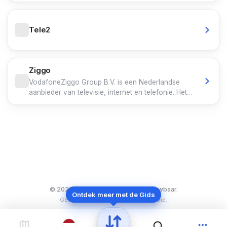
Tele2
Ziggo
VodafoneZiggo Group B.V. is een Nederlandse
aanbieder van televisie, internet en telefonie. Het
bedrijf is in 2017 ontstaan na een fusie tussen de
Nederlandse activiteiten van Liberty Global en
Vodafone. Het opereert onder drie merknamen,
Vodafone, Ziggo en hollandsnieuwe. Eind 2024
had het bedrijf 3,4 miljoen huishoudens als vaste
klant en 5,6 miljoen mobiele klanten.
© 2026 Gids.online - Simpel. Betrouwbaar.
Ontdek meer met de Gids
Geen AI. Geen tracking. Geen reclame.