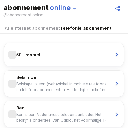
abonnement
online
@
abonnement.online
Alle
Internet abonnement
Telefonie abonnement
50+ mobiel
Belsimpel
Belsimpel is een (web)winkel in mobiele telefoons
en telefoonabonnementen. Het bedrijf is actief in
Nederland en onder de naam Gomibo in België en
andere Europese landen. Het hoofdkantoor is
gevestigd in Groningen. In 2020 had het bedrijf
Ben
meer dan 500 werknemers. Naast de webwinkel
Ben is een Nederlandse telecomaanbieder. Het
heeft het bedrijf een fysieke winkel in Groningen.
bedrijf is onderdeel van Odido, het voormalige T-
De winkel in de stad Utrecht werd in 2025 gesloten.
Mobile Nederland. De aandelen van Ben werden